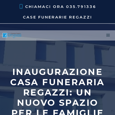
Vai
CHIAMACI ORA
035.791336
al
contenuto
CASE FUNERARIE REGAZZI
M
INAUGURAZIONE
CASA FUNERARIA
REGAZZI: UN
NUOVO SPAZIO
PER LE FAMIGLIE